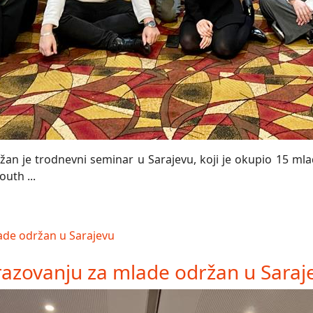
n je trodnevni seminar u Sarajevu, koji je okupio 15 mladi
uth ...
azovanju za mlade održan u Saraj