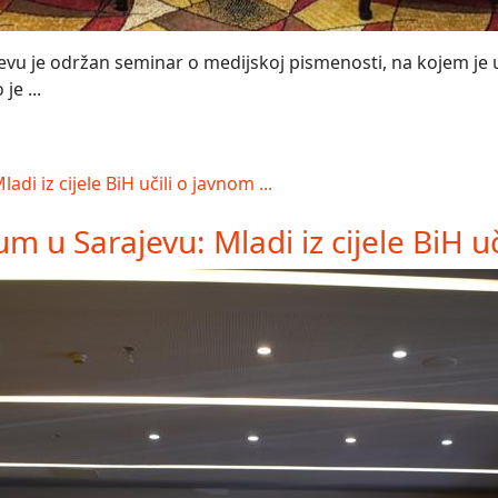
vu je održan seminar o medijskoj pismenosti, na kojem je uč
je ...
 u Sarajevu: Mladi iz cijele BiH uči