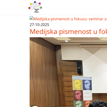
27-10-2025
Medijska pismenost u fo