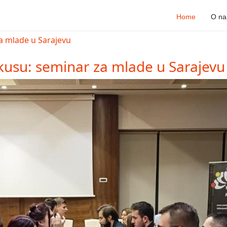
Home
O n
kusu: seminar za mlade u Sarajevu