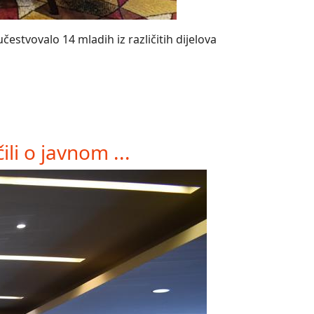
estvovalo 14 mladih iz različitih dijelova
li o javnom ...