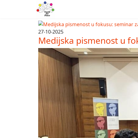
27-10-2025
Medijska pismenost u fo