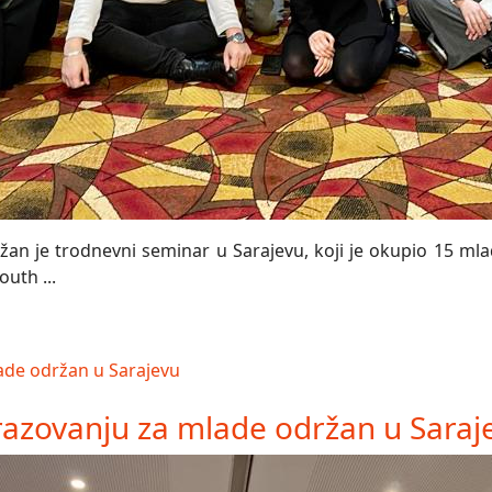
n je trodnevni seminar u Sarajevu, koji je okupio 15 mladi
uth ...
azovanju za mlade održan u Saraj