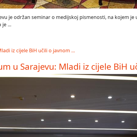
vu je održan seminar o medijskoj pismenosti, na kojem je uč
je ...
 u Sarajevu: Mladi iz cijele BiH uči