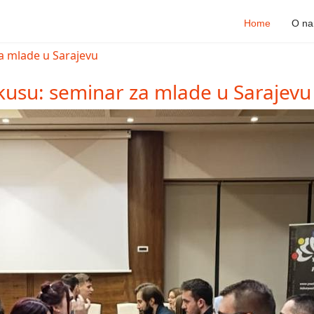
Home
O n
kusu: seminar za mlade u Sarajevu