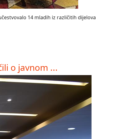
estvovalo 14 mladih iz različitih dijelova
li o javnom ...