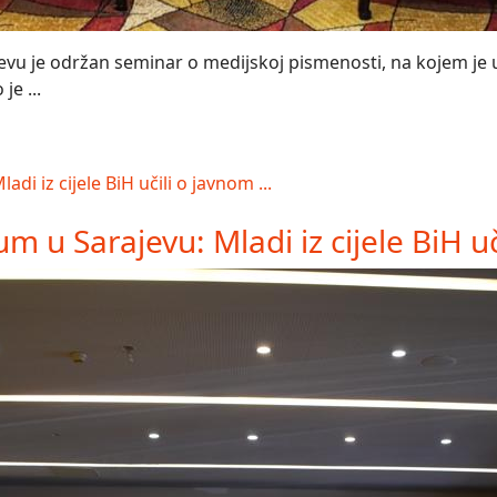
vu je održan seminar o medijskoj pismenosti, na kojem je uč
je ...
 u Sarajevu: Mladi iz cijele BiH uči