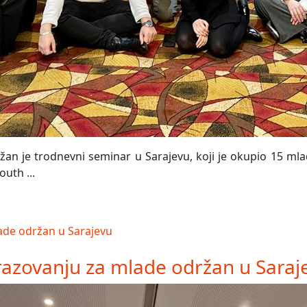
n je trodnevni seminar u Sarajevu, koji je okupio 15 mladi
uth ...
azovanju za mlade održan u Saraj