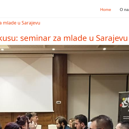
Home
O n
kusu: seminar za mlade u Sarajevu