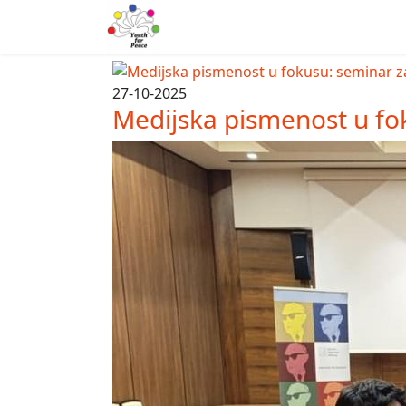
27-10-2025
Medijska pismenost u fo