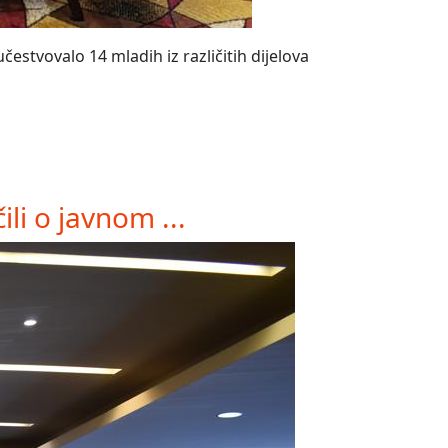
estvovalo 14 mladih iz različitih dijelova
li o javnom ...