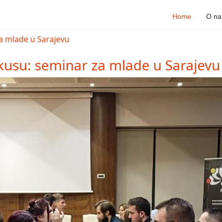
Home
O n
kusu: seminar za mlade u Sarajevu