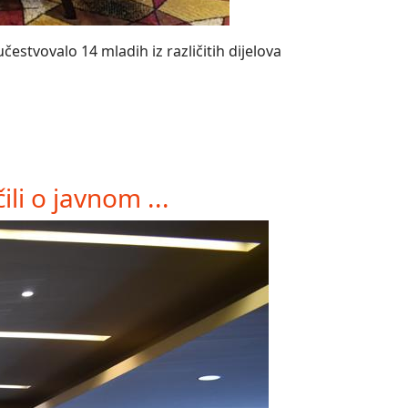
estvovalo 14 mladih iz različitih dijelova
li o javnom ...