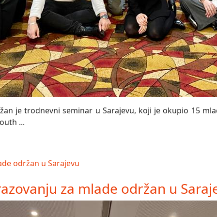
n je trodnevni seminar u Sarajevu, koji je okupio 15 mladi
uth ...
azovanju za mlade održan u Saraj