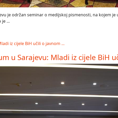
vu je održan seminar o medijskoj pismenosti, na kojem je uč
je ...
 u Sarajevu: Mladi iz cijele BiH uči