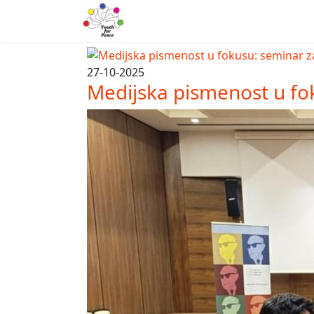
27-10-2025
Medijska pismenost u fo