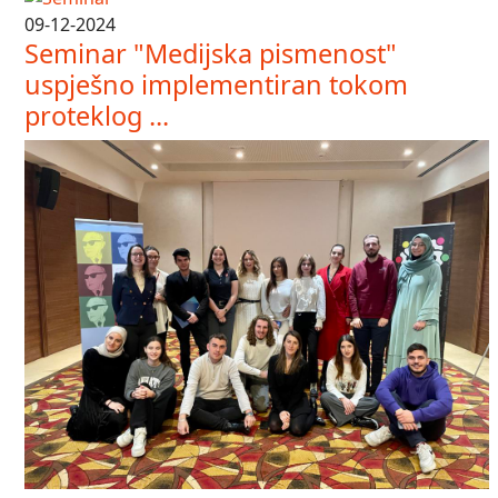
09-12-2024
Seminar "Medijska pismenost"
uspješno implementiran tokom
proteklog ...