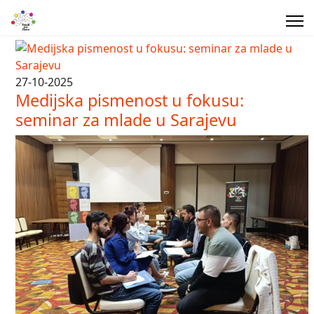
27-10-2025
Medijska pismenost u fokusu:
seminar za mlade u Sarajevu