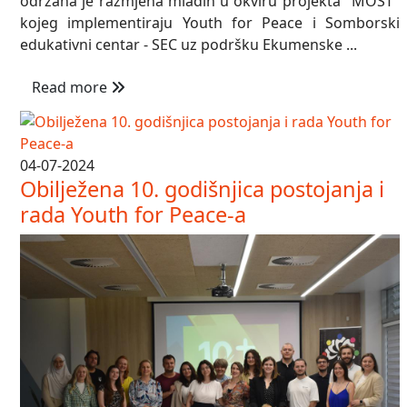
održana je razmjena mladih u okviru projekta "MOST"
kojeg implementiraju Youth for Peace i Somborski
edukativni centar - SEC uz podršku Ekumenske ...
Read more
04-07-2024
Obilježena 10. godišnjica postojanja i
rada Youth for Peace-a