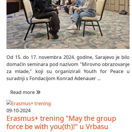
Od 15. do 17. novembra 2024. godine, Sarajevo je bilo
domaćin seminara pod nazivom "Mirovno obrazovanje
za mlade," koji su organizirali Youth for Peace u
suradnji s Fondacijom Konrad Adenauer ...
Read more
09-10-2024
Erasmus+ trening "May the group
force be with you(th)!" u Vrbasu