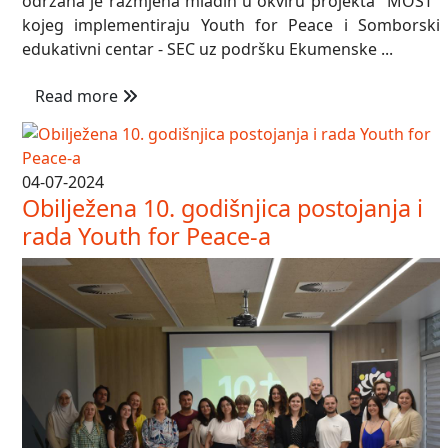
održana je razmjena mladih u okviru projekta "MOST"
kojeg implementiraju Youth for Peace i Somborski
edukativni centar - SEC uz podršku Ekumenske ...
Read more
04-07-2024
Obilježena 10. godišnjica postojanja i
rada Youth for Peace-a