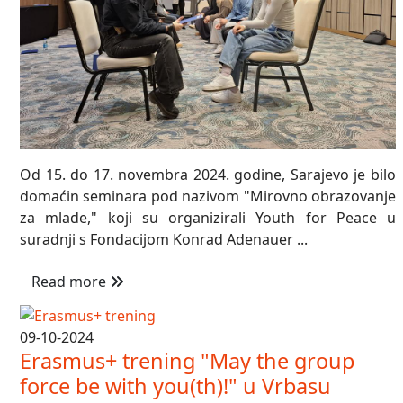
Od 15. do 17. novembra 2024. godine, Sarajevo je bilo
domaćin seminara pod nazivom "Mirovno obrazovanje
za mlade," koji su organizirali Youth for Peace u
suradnji s Fondacijom Konrad Adenauer ...
Read more
09-10-2024
Erasmus+ trening "May the group
force be with you(th)!" u Vrbasu