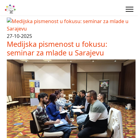
27-10-2025
Medijska pismenost u fokusu:
seminar za mlade u Sarajevu