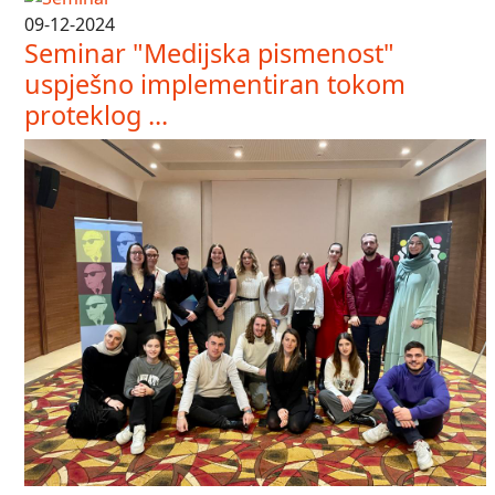
09-12-2024
Seminar "Medijska pismenost"
uspješno implementiran tokom
proteklog ...