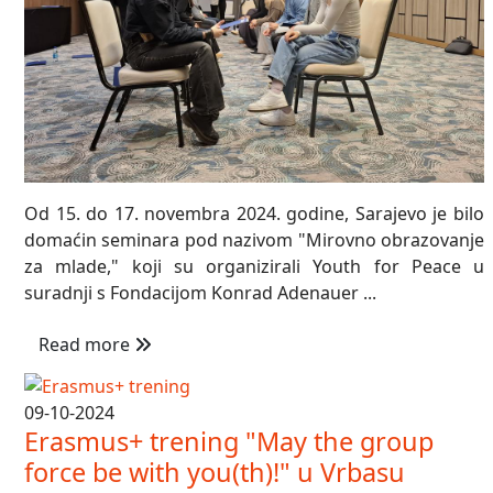
Od 15. do 17. novembra 2024. godine, Sarajevo je bilo
domaćin seminara pod nazivom "Mirovno obrazovanje
za mlade," koji su organizirali Youth for Peace u
suradnji s Fondacijom Konrad Adenauer ...
Read more
09-10-2024
Erasmus+ trening "May the group
force be with you(th)!" u Vrbasu