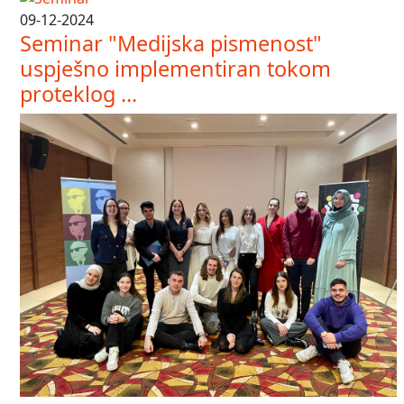
09-12-2024
Seminar "Medijska pismenost"
uspješno implementiran tokom
proteklog ...