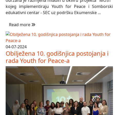
održana je razmjena mladih u okviru projekta "MOST"
kojeg implementiraju Youth for Peace i Somborski
edukativni centar - SEC uz podršku Ekumenske ...
Read more
04-07-2024
Obilježena 10. godišnjica postojanja i
rada Youth for Peace-a