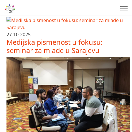
27-10-2025
Medijska pismenost u fokusu:
seminar za mlade u Sarajevu