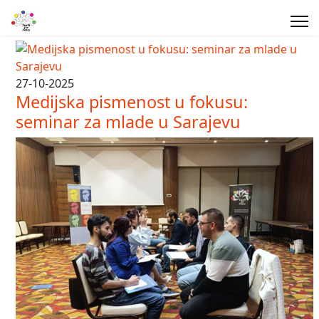
27-10-2025
Medijska pismenost u fokusu:
seminar za mlade u Sarajevu