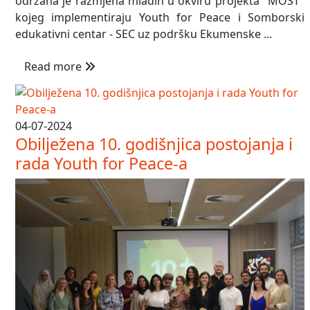
održana je razmjena mladih u okviru projekta "MOST"
kojeg implementiraju Youth for Peace i Somborski
edukativni centar - SEC uz podršku Ekumenske ...
Read more
04-07-2024
Obilježena 10. godišnjica postojanja i
rada Youth for Peace-a