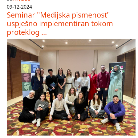
09-12-2024
Seminar "Medijska pismenost"
uspješno implementiran tokom
proteklog ...