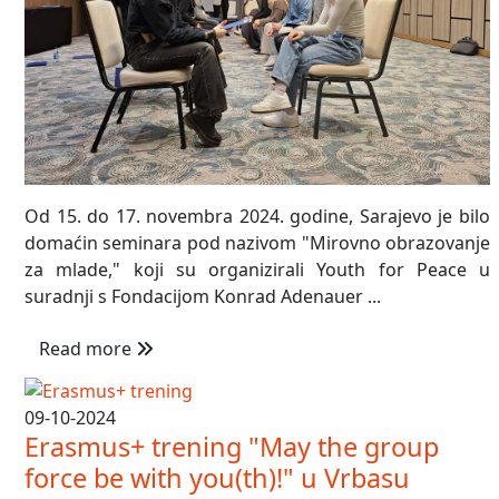
Od 15. do 17. novembra 2024. godine, Sarajevo je bilo
domaćin seminara pod nazivom "Mirovno obrazovanje
za mlade," koji su organizirali Youth for Peace u
suradnji s Fondacijom Konrad Adenauer ...
Read more
09-10-2024
Erasmus+ trening "May the group
force be with you(th)!" u Vrbasu