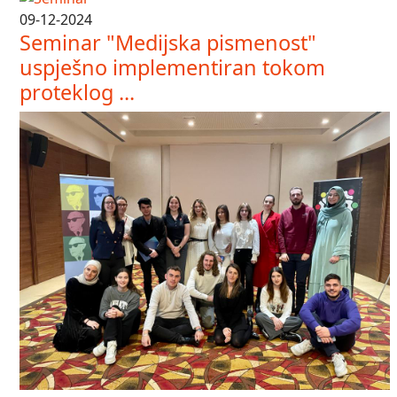
09-12-2024
Seminar "Medijska pismenost"
uspješno implementiran tokom
proteklog ...