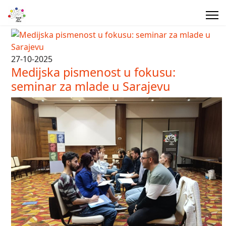
27-10-2025
Medijska pismenost u fokusu:
seminar za mlade u Sarajevu