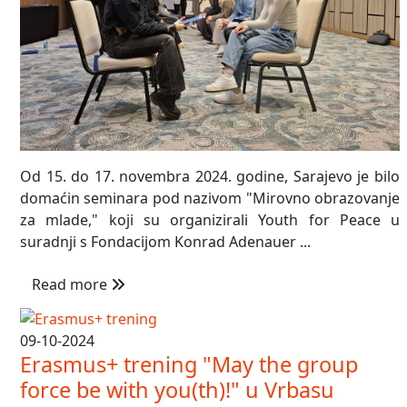
Od 15. do 17. novembra 2024. godine, Sarajevo je bilo
domaćin seminara pod nazivom "Mirovno obrazovanje
za mlade," koji su organizirali Youth for Peace u
suradnji s Fondacijom Konrad Adenauer ...
Read more
09-10-2024
Erasmus+ trening "May the group
force be with you(th)!" u Vrbasu