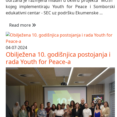
održana je razmjena mladih u okviru projekta "MOST"
kojeg implementiraju Youth for Peace i Somborski
edukativni centar - SEC uz podršku Ekumenske ...
Read more
04-07-2024
Obilježena 10. godišnjica postojanja i
rada Youth for Peace-a