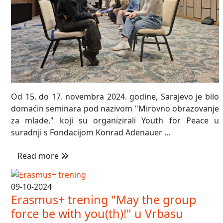
Od 15. do 17. novembra 2024. godine, Sarajevo je bilo
domaćin seminara pod nazivom "Mirovno obrazovanje
za mlade," koji su organizirali Youth for Peace u
suradnji s Fondacijom Konrad Adenauer ...
Read more
09-10-2024
Erasmus+ trening "May the group
force be with you(th)!" u Vrbasu