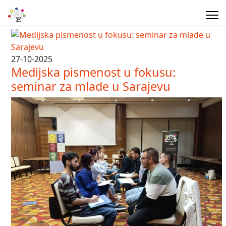
27-10-2025
Medijska pismenost u fokusu:
seminar za mlade u Sarajevu