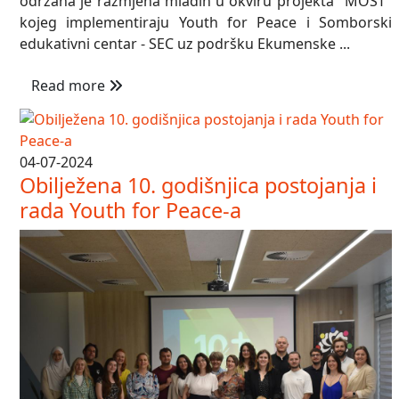
održana je razmjena mladih u okviru projekta "MOST"
kojeg implementiraju Youth for Peace i Somborski
edukativni centar - SEC uz podršku Ekumenske ...
Read more
04-07-2024
Obilježena 10. godišnjica postojanja i
rada Youth for Peace-a