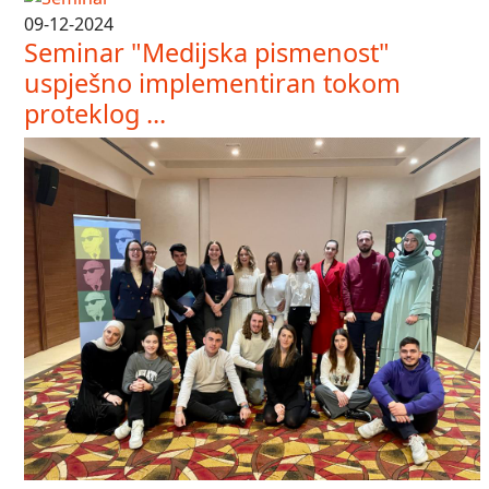
09-12-2024
Seminar "Medijska pismenost"
uspješno implementiran tokom
proteklog ...