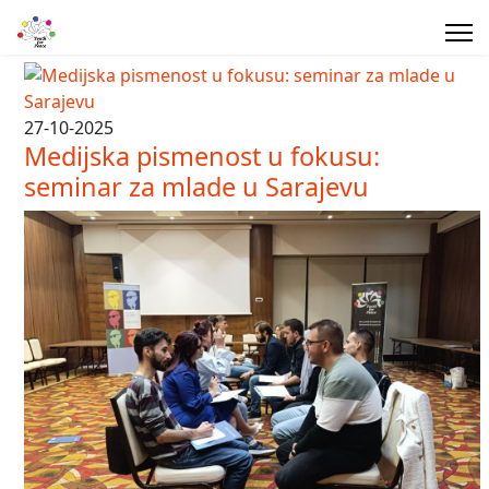
27-10-2025
Medijska pismenost u fokusu:
seminar za mlade u Sarajevu