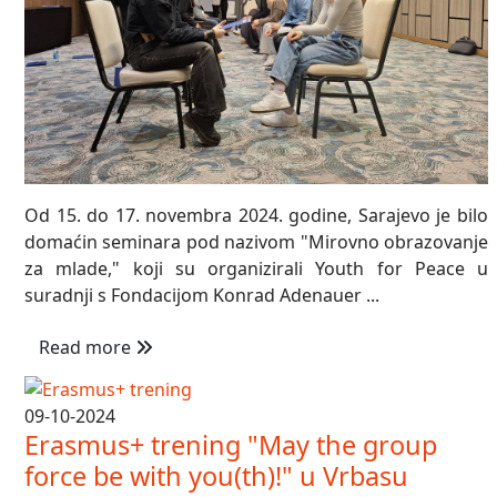
Od 15. do 17. novembra 2024. godine, Sarajevo je bilo
domaćin seminara pod nazivom "Mirovno obrazovanje
za mlade," koji su organizirali Youth for Peace u
suradnji s Fondacijom Konrad Adenauer ...
Read more
09-10-2024
Erasmus+ trening "May the group
force be with you(th)!" u Vrbasu