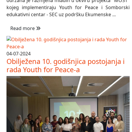
održana je razmjena mladih u okviru projekta "MOST"
kojeg implementiraju Youth for Peace i Somborski
edukativni centar - SEC uz podršku Ekumenske ...
Read more
04-07-2024
Obilježena 10. godišnjica postojanja i
rada Youth for Peace-a