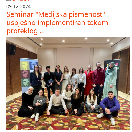
09-12-2024
Seminar "Medijska pismenost"
uspješno implementiran tokom
proteklog ...