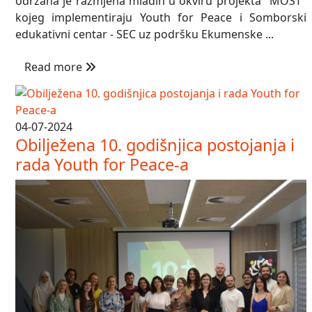
održana je razmjena mladih u okviru projekta "MOST"
kojeg implementiraju Youth for Peace i Somborski
edukativni centar - SEC uz podršku Ekumenske ...
Read more
04-07-2024
Obilježena 10. godišnjica postojanja i
rada Youth for Peace-a