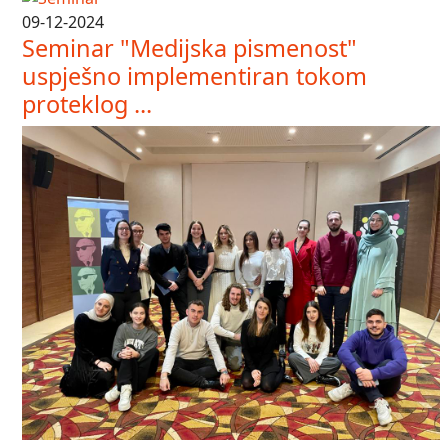
09-12-2024
Seminar "Medijska pismenost"
uspješno implementiran tokom
proteklog ...