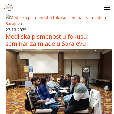
27-10-2025
Medijska pismenost u fokusu:
seminar za mlade u Sarajevu