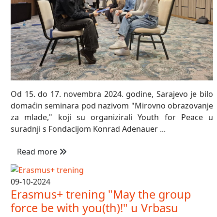
Od 15. do 17. novembra 2024. godine, Sarajevo je bilo
domaćin seminara pod nazivom "Mirovno obrazovanje
za mlade," koji su organizirali Youth for Peace u
suradnji s Fondacijom Konrad Adenauer ...
Read more
09-10-2024
Erasmus+ trening "May the group
force be with you(th)!" u Vrbasu