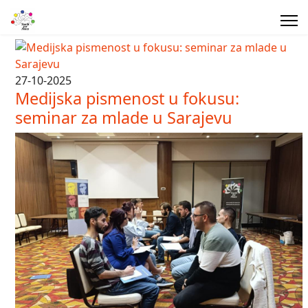
27-10-2025
Medijska pismenost u fokusu:
seminar za mlade u Sarajevu