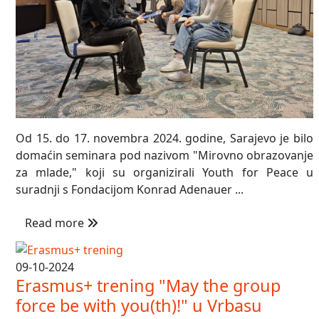
Od 15. do 17. novembra 2024. godine, Sarajevo je bilo
domaćin seminara pod nazivom "Mirovno obrazovanje
za mlade," koji su organizirali Youth for Peace u
suradnji s Fondacijom Konrad Adenauer ...
Read more
09-10-2024
Erasmus+ trening "May the group
force be with you(th)!" u Vrbasu