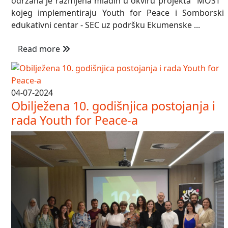
održana je razmjena mladih u okviru projekta "MOST"
kojeg implementiraju Youth for Peace i Somborski
edukativni centar - SEC uz podršku Ekumenske ...
Read more
04-07-2024
Obilježena 10. godišnjica postojanja i
rada Youth for Peace-a