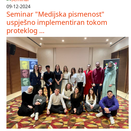
09-12-2024
Seminar "Medijska pismenost"
uspješno implementiran tokom
proteklog ...