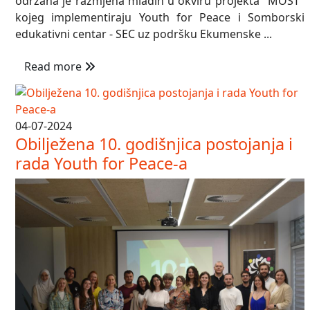
održana je razmjena mladih u okviru projekta "MOST"
kojeg implementiraju Youth for Peace i Somborski
edukativni centar - SEC uz podršku Ekumenske ...
Read more
04-07-2024
Obilježena 10. godišnjica postojanja i
rada Youth for Peace-a