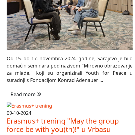
Od 15. do 17. novembra 2024. godine, Sarajevo je bilo
domaćin seminara pod nazivom "Mirovno obrazovanje
za mlade," koji su organizirali Youth for Peace u
suradnji s Fondacijom Konrad Adenauer ...
Read more
09-10-2024
Erasmus+ trening "May the group
force be with you(th)!" u Vrbasu