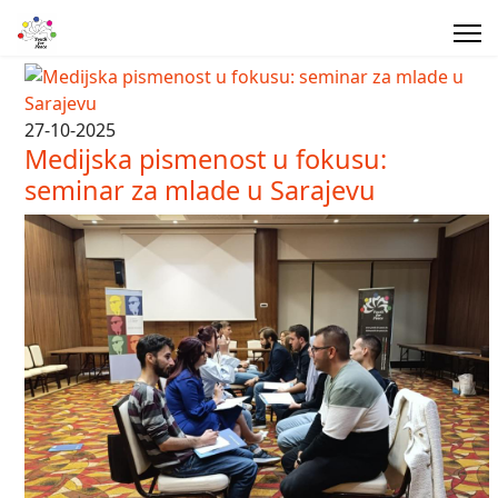
27-10-2025
Medijska pismenost u fokusu:
seminar za mlade u Sarajevu