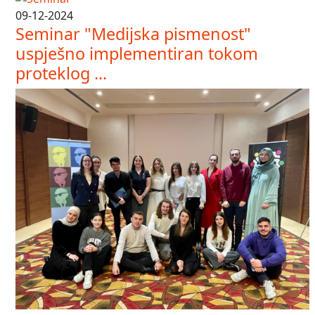
09-12-2024
Seminar "Medijska pismenost"
uspješno implementiran tokom
proteklog ...