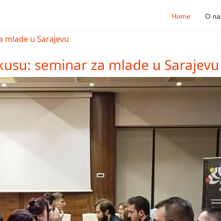
Home
O n
kusu: seminar za mlade u Sarajevu