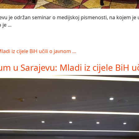
vu je održan seminar o medijskoj pismenosti, na kojem je uč
je ...
 u Sarajevu: Mladi iz cijele BiH uči