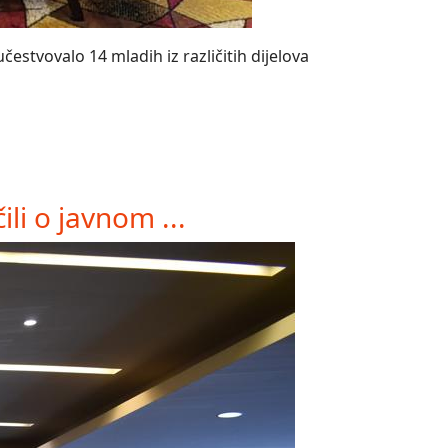
estvovalo 14 mladih iz različitih dijelova
li o javnom ...