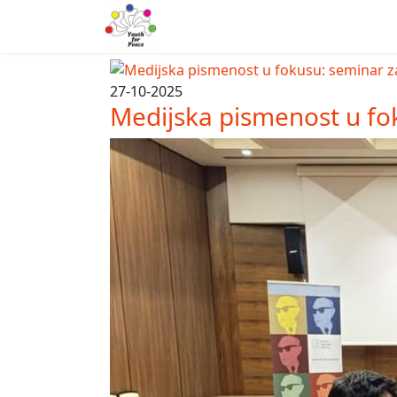
27-10-2025
Medijska pismenost u fo