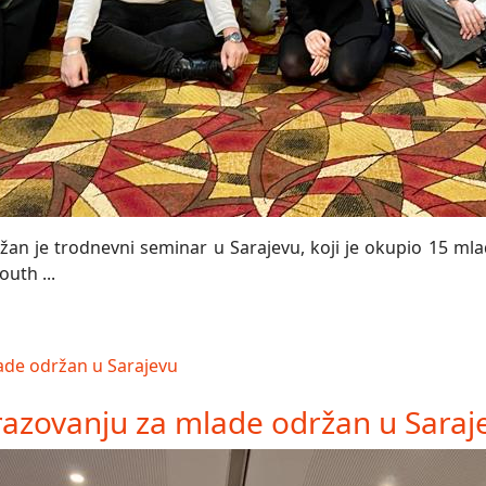
n je trodnevni seminar u Sarajevu, koji je okupio 15 mladi
uth ...
azovanju za mlade održan u Saraj